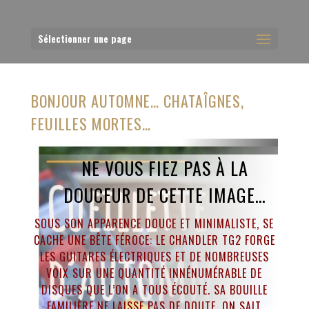
Sélectionner une page
BONJOUR AUTOMNE… CHATAÎGNES,
FEUILLES MORTES…
NE VOUS FIEZ PAS À LA
DOUCEUR DE CETTE IMAGE…
SOUS SON APPARENCE DOUCE ET MINIMALISTE, SE
CACHE UNE BÊTE FÉROCE: LE CHANDLER TG2 FORGE
LES GUITARES ÉLECTRIQUES ET DE NOMBREUSES
VOIX SUR UNE QUANTITÉ INNÉNUMÉRABLE DE
DISQUES QUE L’ON A TOUS ÉCOUTÉ. SA BOUILLE
FAMILIÈRE NE LAISSE PAS DE DOUTE, ON SAIT